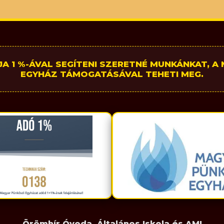
A 1 %-ÁVAL SEGÍTENI SZERETNÉ MUNKÁNKAT, A
EGYHÁZ TÁMOGATÁSÁVAL TEHETI MEG.
Örömhír Óvoda, Általános Iskola és AMI