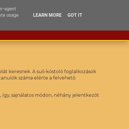
er-agent
rate usage
LEARN MORE
GOT IT
ORMÁCIÓK
KAPCSOLAT
ALAPÍTVÁNY
ERASMUS+
olát keresnek. A suli-kóstoló foglalkozások
tanulók száma elérte a felvehető
t, így, sajnálatos módon, néhány jelentkezőt