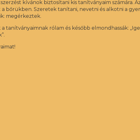
zerzést kívánok biztosítani kis tanítványaim számára. Az
 bőrükben. Szeretek tanítani, nevetni és alkotni a gyer
ik: megérkeztek.
a tanítványaimnak rólam és később elmondhassák: „Igen 
”.
aimat!