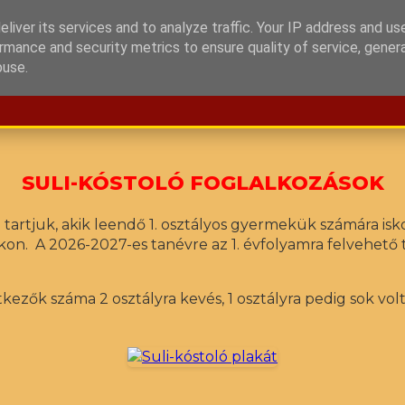
liver its services and to analyze traffic. Your IP address and us
rmance and security metrics to ensure quality of service, gene
GALÉRIA
DOKUMENTUMOK
INF
KÖZÖSSÉGI ÉLET ▾
buse.
SULI-KÓSTOLÓ FOGLALKOZÁSOK
 tartjuk, akik leendő 1. osztályos gyermekük számára isk
on. A 2026-2027-es tanévre az 1. évfolyamra felvehető 
tkezők száma 2 osztályra kevés, 1 osztályra pedig sok vol