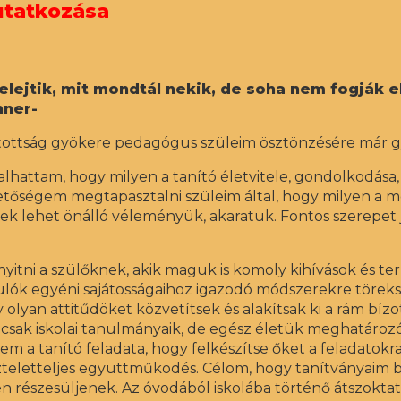
utatkozása
elejtik, mit mondtál nekik, de soha nem fogják e
hner-
vatottság gyökere pedagógus szüleim ösztönzésére má
alhattam, hogy milyen a tanító életvitele, gondolkodása
őségem megtapasztalni szüleim által, hogy milyen a m
nek lehet önálló véleményük, akaratuk. Fontos szerepet 
yitni a szülőknek, akik maguk is komoly kihívások és ter
tanulók egyéni sajátosságaihoz igazodó módszerekre töre
y olyan attitűdöket közvetítsek és alakítsak ki a rám bí
sak iskolai tanulmányaik, de egész életük meghatározó 
em a tanító feladata, hogy felkészítse őket a feladatokr
iszteletteljes együttműködés. Célom, hogy tanítványaim b
 részesüljenek. Az óvodából iskolába történő átszokta