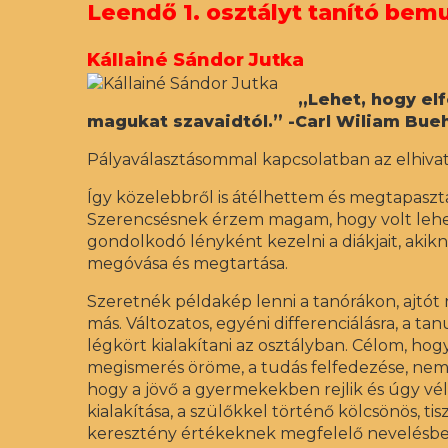
Leendő 1. osztályt tanító bem
Kállainé Sándor Jutka
„Lehet, hogy elf
magukat szavaidtól.” -Carl Wiliam Bue
Pályaválasztásommal kapcsolatban az elhi
Így közelebbről is átélhettem és megtapaszt
Szerencsésnek érzem magam, hogy volt lehet
gondolkodó lényként kezelni a diákjait, akik
megóvása és megtartása.
Szeretnék példakép lenni a tanórákon, ajtót n
más. Változatos, egyéni differenciálásra, a 
légkört kialakítani az osztályban. Célom, hog
megismerés öröme, a tudás felfedezése, nemc
hogy a jövő a gyermekekben rejlik és úgy vél
kialakítása, a szülőkkel történő kölcsönös, t
keresztény értékeknek megfelelő nevelésben