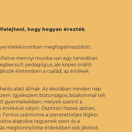
lfelejteni, hogy hogyan érezték
r gyermekkoromban megfogalmazódott.
, illetve mennyi munka van egy tanórában.
egbecsült pedagógus, aki képes önálló
játszik életemben a család, az értékek
helés alatt állnak. Az iskolában minden nap
kszem. Igyekszem biztonságos, bizalommal teli
zott gyermekekben, melyek szerint a
értékévé váljon. Őszintén hiszek abban,
a. Fontos számomra a szeretetteljes légkör
iztos alapokra tegyenek szert és a
tás megkönnyítése érdekében sok játékot,