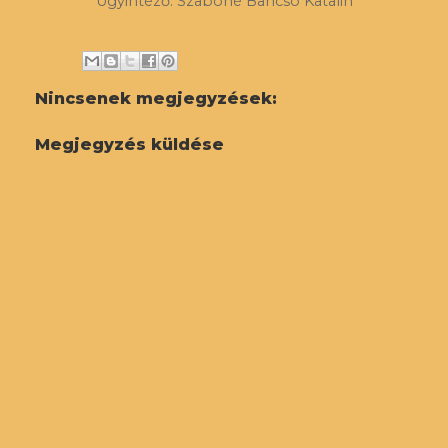
Ügyintéző: Szabóné Bancsó Katalin
Nincsenek megjegyzések:
Megjegyzés küldése