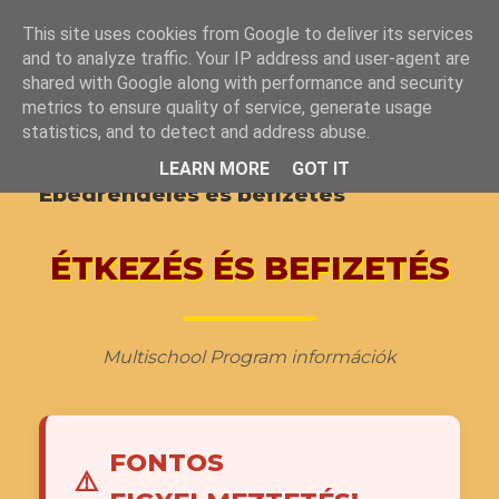
Ö
This site uses cookies from Google to deliver its services
R
FŐOLDAL
RÓLUNK ▾
AKTUALITÁSOK ▾
and to analyze traffic. Your IP address and user-agent are
Ö
GALÉRIA
KÖZÖSSÉGI ÉLET ▾
M
shared with Google along with performance and security
DOKUMENTUMOK
INFORMÁCIÓK
KAPCSOLAT
H
metrics to ensure quality of service, generate usage
ALAPÍTVÁNY
ERASMUS+
Í
statistics, and to detect and address abuse.
R
LEARN MORE
GOT IT
Ebédrendelés és befizetés
ÉTKEZÉS ÉS BEFIZETÉS
Multischool Program információk
FONTOS
⚠️